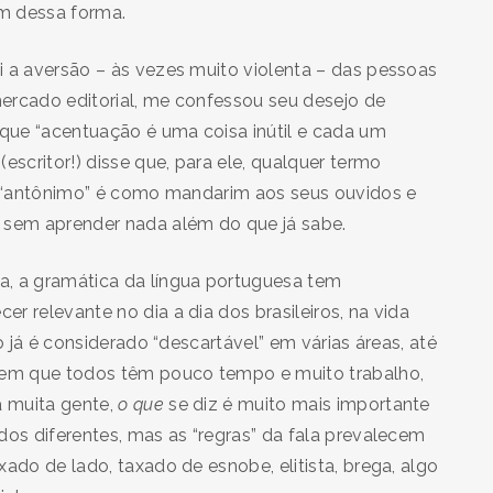
m dessa forma.
i a aversão – às vezes muito violenta – das pessoas
ercado editorial, me confessou seu desejo de
que “acentuação é uma coisa inútil e cada um
escritor!) disse que, para ele, qualquer termo
 e “antônimo” é como mandarim aos seus ouvidos e
 sem aprender nada além do que já sabe.
a, a gramática da língua portuguesa tem
r relevante no dia a dia dos brasileiros, na vida
o já é considerado “descartável” em várias áreas, até
em que todos têm pouco tempo e muito trabalho,
 muita gente,
o que
se diz é muito mais importante
ndos diferentes, mas as “regras” da fala prevalecem
ado de lado, taxado de esnobe, elitista, brega, algo