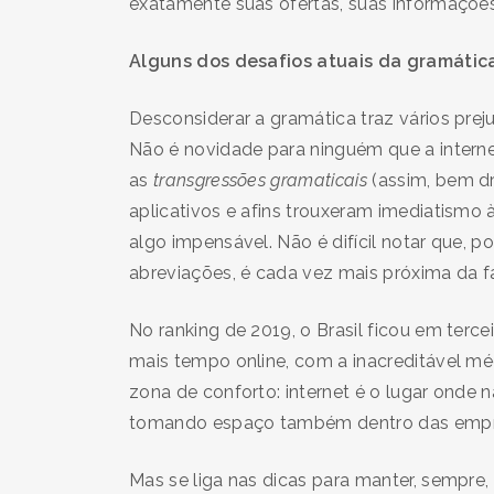
exatamente suas ofertas, suas informações
Alguns dos desafios atuais da gramátic
Desconsiderar a gramática traz vários pre
Não é novidade para ninguém que a interne
as
transgressões
gramaticais
(assim, bem d
aplicativos e afins trouxeram imediatismo 
algo impensável. Não é difícil notar que, po
abreviações, é cada vez mais próxima da fa
No ranking de 2019, o Brasil ficou em terc
mais tempo online, com a inacreditável méd
zona de conforto: internet é o lugar onde 
tomando espaço também dentro das empre
Mas se liga nas dicas para manter, sempre