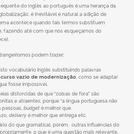
frequente do inglês ao português é uma herança da
obalização, é inevitável e natural a adição de
lema acontece quando tais termos substituem
e, fazendo até com que nos esqueçamos do
ce).
trangeirismos podem trazer:
sto vocabulário inglês substituindo palavras
scurso vazio de modernização
, como se adaptar
gua fosse impossível.
ias distorcidas de que “coisas de fora” são
bonitas e atraentes, porque “a língua portuguesa não
as pessoas,
budget
é melhor que
azo,
delivery
é melhor que entrega etc.
io do que gramatical, porém, outras influências do
propriamente, o que é uma questão mais relevante.