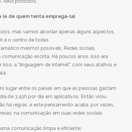
, seus produtos.
a (e de quem tenta empregá-la)
juízos, mas vamos abordar apenas alguns aspectos.
t é o centro de todas
ramático mesmo) possíveis. Redes sociais,
à comunicação escrita. Há poucos anos, isso era
r isso, a “linguagem de internet”, com seus atalhos e
la.
eiro lugar entre os países em que as pessoas gastam
ia de 3:45h por dia em aplicativos. Então virou
não há regras, e este pensamento acaba, por vezes,
sas, na comunicação em suas redes sociais.
, uma comunicação limpa e eficiente: