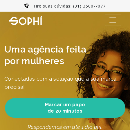
Tire suas dúvidas:
(31) 3500-7077
Uma agência feita
por mulheres
Conectadas com a solução que a sua marca
precisa!
Marcar um papo
de 20 minutos
Respondemos em até 1 dia útil.