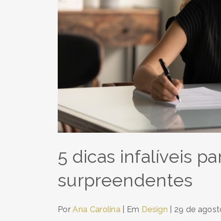
5 dicas infalíveis p
surpreendentes
Por
Ana Carolina
| Em
Design
|
29 de agost