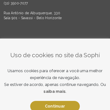
(31) 3500-7077
Rua Antônio de Albuquerque, 330
Sala 901 - Savassi - Belo Horizonte
Quer saber mais sobre as tendências da Comunicação e
do Marketing? Assine nossa newsletter!
Uso de cookies no site da Sophí
Usamos cookies para oferecer a você uma melhor
experiência de navegação.
Se estiver de acordo, apenas continue navegando. Ou
saiba mais
.
Quero receber
Ao enviar, você concorda com nosso
termo de consentimento
.
Continuar