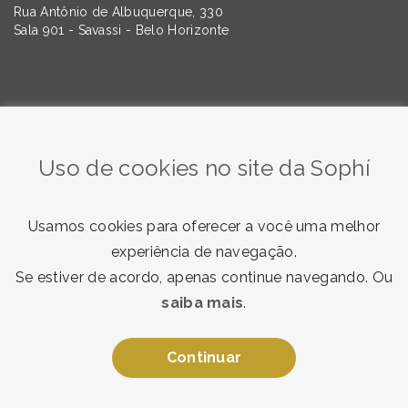
Rua Antônio de Albuquerque, 330
Sala 901 - Savassi - Belo Horizonte
Quer saber mais sobre as tendências da Comunicação e
do Marketing? Assine nossa newsletter!
Uso de cookies no site da Sophí
Usamos cookies para oferecer a você uma melhor
experiência de navegação.
Se estiver de acordo, apenas continue navegando. Ou
saiba mais
.
Quero receber
Ao enviar, você concorda com nosso
termo de consentimento
.
Continuar