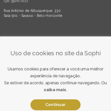
(31) 3500-7077
Rua Antônio de Albuquerque, 330
Sala 901 - Savassi - Belo Horizonte
Quer saber mais sobre as tendências da Comunicação e
do Marketing? Assine nossa newsletter!
Uso de cookies no site da Sophí
Usamos cookies para oferecer a você uma melhor
experiência de navegação.
Se estiver de acordo, apenas continue navegando. Ou
saiba mais
.
Quero receber
Ao enviar, você concorda com nosso
termo de consentimento
.
Continuar