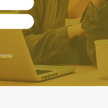
imento
.