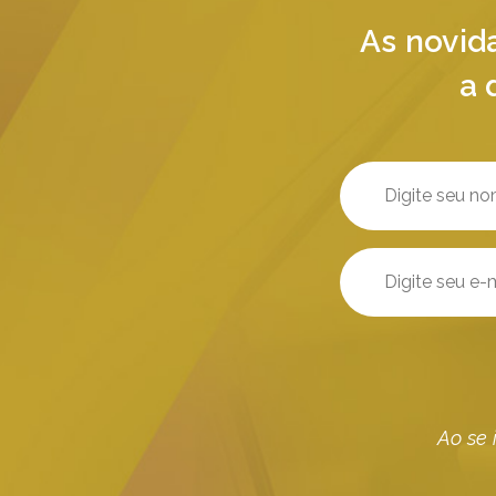
As novid
a 
Ao se 