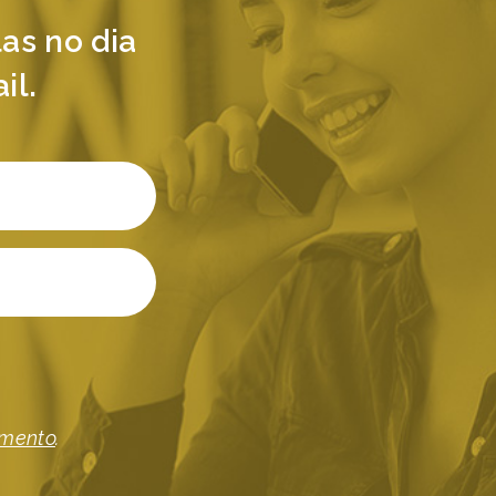
as no dia
il.
imento
.