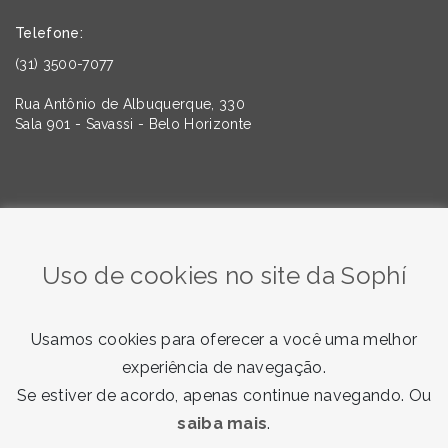
Telefone:
(31) 3500-7077
Rua Antônio de Albuquerque, 330
Sala 901 - Savassi - Belo Horizonte
Quer saber mais sobre as tendências da Comunicação e
do Marketing? Assine nossa newsletter!
Uso de cookies no site da Sophí
Usamos cookies para oferecer a você uma melhor
experiência de navegação.
Se estiver de acordo, apenas continue navegando. Ou
saiba mais
.
Quero receber