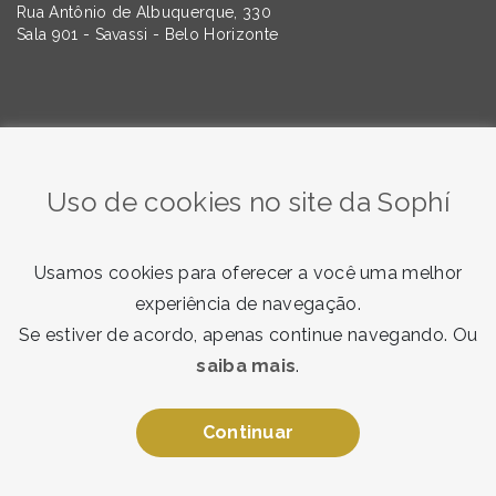
Rua Antônio de Albuquerque, 330
Sala 901 - Savassi - Belo Horizonte
Quer saber mais sobre as tendências da Comunicação e
do Marketing? Assine nossa newsletter!
Uso de cookies no site da Sophí
Usamos cookies para oferecer a você uma melhor
experiência de navegação.
Se estiver de acordo, apenas continue navegando. Ou
saiba mais
.
Quero receber
Ao enviar, você concorda com nosso
termo de consentimento
.
Continuar