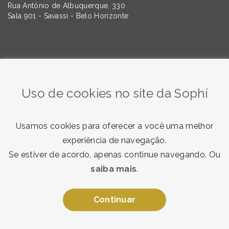
Rua Antônio de Albuquerque, 330
Sala 901 - Savassi - Belo Horizonte
Quer saber mais sobre as tendências da Comunicação e
do Marketing? Assine nossa newsletter!
Uso de cookies no site da Sophí
Usamos cookies para oferecer a você uma melhor
experiência de navegação.
Se estiver de acordo, apenas continue navegando. Ou
saiba mais
.
Quero receber
Ao enviar, você concorda com nosso
termo de consentimento
.
Continuar