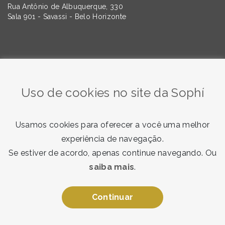
Rua Antônio de Albuquerque, 330
Sala 901 - Savassi - Belo Horizonte
Quer saber mais sobre as tendências da Comunicação e
do Marketing? Assine nossa newsletter!
Uso de cookies no site da Sophí
Usamos cookies para oferecer a você uma melhor
experiência de navegação.
Se estiver de acordo, apenas continue navegando. Ou
saiba mais
.
Quero receber
Ao enviar, você concorda com nosso
termo de consentimento
.
Continuar