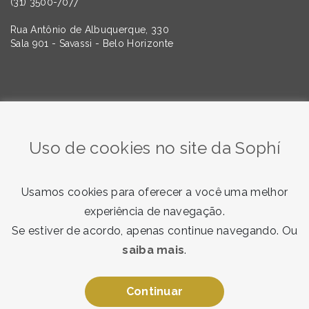
(31) 3500-7077
Rua Antônio de Albuquerque, 330
Sala 901 - Savassi - Belo Horizonte
Quer saber mais sobre as tendências da Comunicação e
do Marketing? Assine nossa newsletter!
Uso de cookies no site da Sophí
Usamos cookies para oferecer a você uma melhor
experiência de navegação.
Se estiver de acordo, apenas continue navegando. Ou
saiba mais
.
Quero receber
Ao enviar, você concorda com nosso
termo de consentimento
.
Continuar